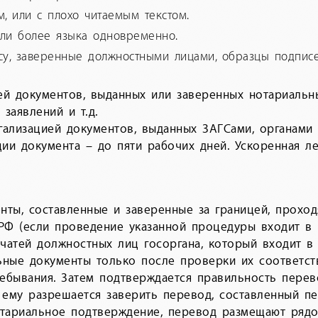
, или с плохо читаемым текстом.
или более языка одновременно.
у, заверенные должностными лицами, образцы подписей
ей документов, выданных или заверенных нотариальн
заявлений и т.д.
гализацией документов, выданных ЗАГСами, органами
и документа – до пяти рабочих дней. Ускоренная лег
нты, составленные и заверенные за границей, проход
 РФ (если проведение указанной процедуры входит в 
ечатей должностных лиц госоргана, который входит в 
льные документы только после проверки их соответс
ебывания. Затем подтверждается правильность перево
 ему разрешается заверить перевод, составленный п
отариальное подтверждение, перевод размещают рядо