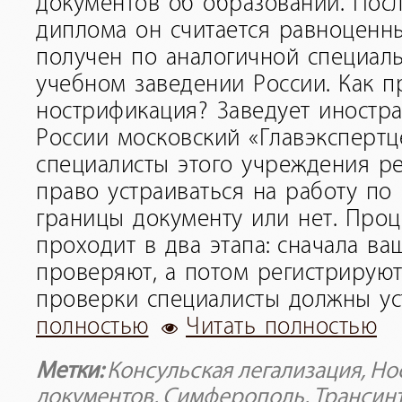
документов об образовании. Пос
диплома он считается равноценн
получен по аналогичной специал
учебном заведении России. Как п
нострификация? Заведует иност
России московский «Главэкспертц
специалисты этого учреждения р
право устраиваться на работу по
границы документу или нет. Про
проходит в два этапа: сначала в
проверяют, а потом регистрирую
проверки специалисты должны ус
полностью
Читать полностью
Метки:
Консульская легализация
,
Но
документов
,
Симферополь
,
Трансин