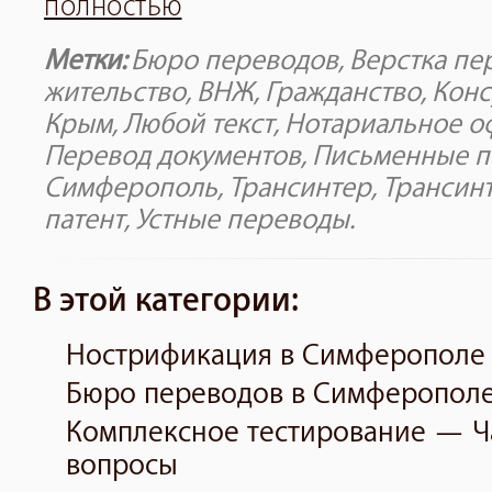
полностью
Метки:
Бюро переводов
,
Верстка пе
жительство
,
ВНЖ
,
Гражданство
,
Конс
Крым
,
Любой текст
,
Нотариальное о
Перевод документов
,
Письменные 
Симферополь
,
Трансинтер
,
Трансин
патент
,
Устные переводы
.
В этой категории:
Нострификация в Симферополе
Бюро переводов в Симферопол
Комплексное тестирование — Ч
вопросы